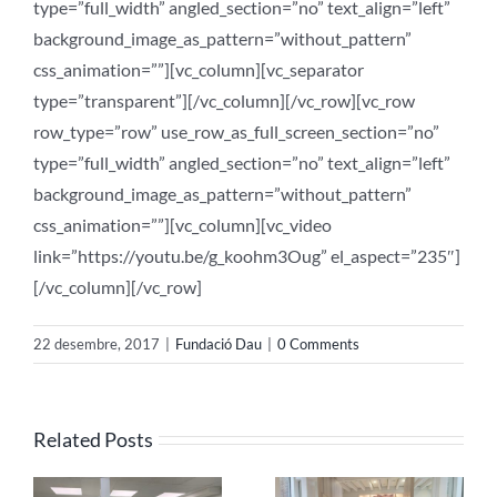
type=”full_width” angled_section=”no” text_align=”left”
background_image_as_pattern=”without_pattern”
css_animation=””][vc_column][vc_separator
type=”transparent”][/vc_column][/vc_row][vc_row
row_type=”row” use_row_as_full_screen_section=”no”
type=”full_width” angled_section=”no” text_align=”left”
background_image_as_pattern=”without_pattern”
css_animation=””][vc_column][vc_video
link=”https://youtu.be/g_koohm3Oug” el_aspect=”235″]
[/vc_column][/vc_row]
22 desembre, 2017
|
Fundació Dau
|
0 Comments
LA
FUNDACI
Related Posts
FUNDACIÓ
DAU
ORI
DAU