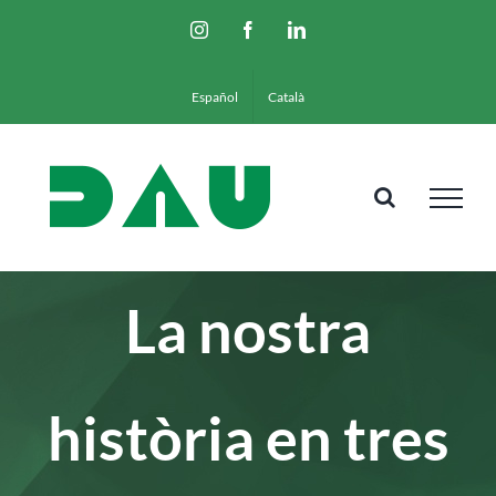
Skip
Instagram
Facebook
LinkedIn
to
content
Español
Català
La nostra
història en tres