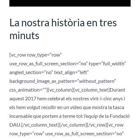
La nostra història en tres
minuts
[vc_row row_type=”row”
use_row_as_full_screen_section=”no” type=”full_width”
angled_section=”no” text_align=”left”
background_image_as_pattern=”without_pattern”
css_animation=””][vc_column][vc_column_text]Durant
aquest 2017 hem celebrat els nostres vint-i-cinc anys i
els hem volgut recollir en un vídeo que mostra la tasca
incansable que portem a terme tot l’equip de la Fundació
DAU.[/vc_column_text][/vc_column][/vc_row][vc_row
row_type=”row” use_row_as_full_screen_section=”no”