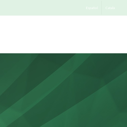
Español
Català
Contactar
Treballa amb nosaltres
Blog