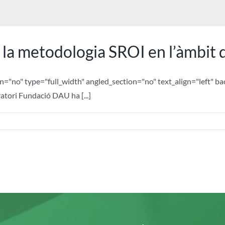
la metodologia SROI en l’àmbit 
n="no" type="full_width" angled_section="no" text_align="left" 
tori Fundació DAU ha [...]