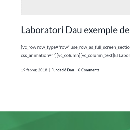
Laboratori Dau exemple de 
[vc_row row_type="row" use_row_as_full_screen_sectio
css_animation=""][vc_column][vc_column_text]El Labora
19 febrer, 2018
|
Fundació Dau
|
0 Comments