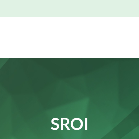
erveis
Laboratori DAU
Col·labora amb la Fundació
SROI