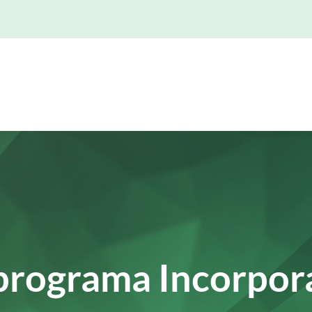
erveis
Laboratori DAU
Col·labora amb la Fundació
programa Incorpor