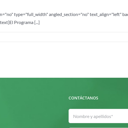
n="no" type="full_width" angled_section="no" text_align="left" 
xt]El Programa [...]
CONTÁCTANOS