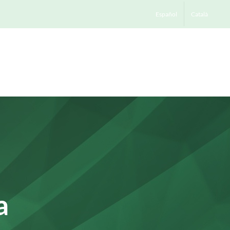
Español
Català
Contactar
Treballa amb nosaltres
Blog
a