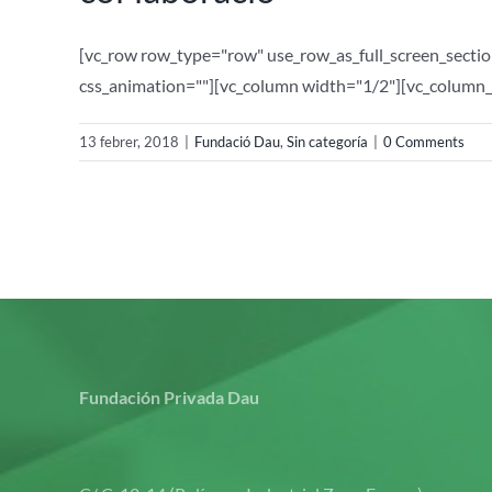
[vc_row row_type="row" use_row_as_full_screen_sectio
css_animation=""][vc_column width="1/2"][vc_column_te
13 febrer, 2018
|
Fundació Dau
,
Sin categoría
|
0 Comments
Fundación Privada Dau