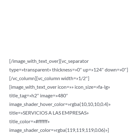
trabajo para estas
personas.
+INFO
[/image_with_text_over][vc_separator
type=»transparent» thickness=»0″ up=»124″ down=»0″]
[/vc_column][vc_column width=»1/2″]
[image_with_text_over icon=»» icon_size=»fa-lg»
title_tag=»h2″ image=»480″
image_shader_hover_color=»rgba(10,10,10,0.4)»
title=»SERVICIOS A LAS EMPRESAS»
title_color=»#ffffff»
image_shader_color=»rgba(119,119,119,0.06)»]