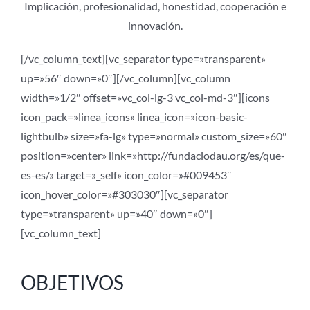
Implicación, profesionalidad, honestidad, cooperación e
innovación.
[/vc_column_text][vc_separator type=»transparent»
up=»56″ down=»0″][/vc_column][vc_column
width=»1/2″ offset=»vc_col-lg-3 vc_col-md-3″][icons
icon_pack=»linea_icons» linea_icon=»icon-basic-
lightbulb» size=»fa-lg» type=»normal» custom_size=»60″
position=»center» link=»http://fundaciodau.org/es/que-
es-es/» target=»_self» icon_color=»#009453″
icon_hover_color=»#303030″][vc_separator
type=»transparent» up=»40″ down=»0″]
[vc_column_text]
OBJETIVOS