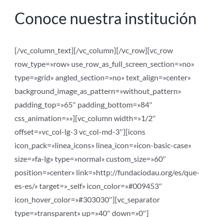
Conoce nuestra institución
[/vc_column_text][/vc_column][/vc_row][vc_row
row_type=»row» use_row_as_full_screen_section=»no»
type=»grid» angled_section=»no» text_align=»center»
background_image_as_pattern=»without_pattern»
padding_top=»65″ padding_bottom=»84″
css_animation=»»][vc_column width=»1/2″
offset=»vc_col-lg-3 vc_col-md-3″][icons
icon_pack=»linea_icons» linea_icon=»icon-basic-case»
size=»fa-lg» type=»normal» custom_size=»60″
position=»center» link=»http://fundaciodau.org/es/que-
es-es/» target=»_self» icon_color=»#009453″
icon_hover_color=»#303030″][vc_separator
type=»transparent» up=»40″ down=»0″]