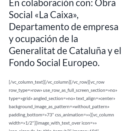
En colaboración con: Obra
Social «La Caixa»,
Departamento de empresa
y ocupación de la
Generalitat de Cataluña y el
Fondo Social Europeo.
[/vc_column_text][/vc_column][/vc_row][vc_row
row_type=»row» use_row_as_full_screen_section=»no»
type=»grid» angled_section=»no» text_align=»center»
background_image_as_pattern=»without_pattern»
padding_bottom=»73″ css_animation=»»][vc_column
width=»1/2″][image_with_text_over icon=»»
icon_size=»fa-lg» title_tag=»h2″ image=»694″