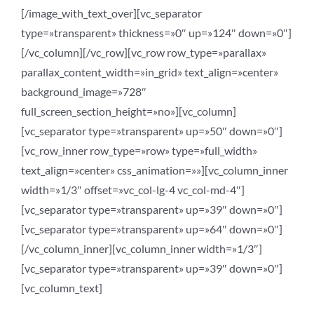
[/image_with_text_over][vc_separator
type=»transparent» thickness=»0″ up=»124″ down=»0″]
[/vc_column][/vc_row][vc_row row_type=»parallax»
parallax_content_width=»in_grid» text_align=»center»
background_image=»728″
full_screen_section_height=»no»][vc_column]
[vc_separator type=»transparent» up=»50″ down=»0″]
[vc_row_inner row_type=»row» type=»full_width»
text_align=»center» css_animation=»»][vc_column_inner
width=»1/3″ offset=»vc_col-lg-4 vc_col-md-4″]
[vc_separator type=»transparent» up=»39″ down=»0″]
[vc_separator type=»transparent» up=»64″ down=»0″]
[/vc_column_inner][vc_column_inner width=»1/3″]
[vc_separator type=»transparent» up=»39″ down=»0″]
[vc_column_text]