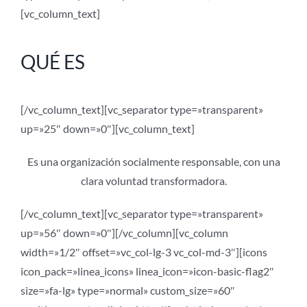
[vc_column_text]
QUÉ ES
[/vc_column_text][vc_separator type=»transparent»
up=»25″ down=»0″][vc_column_text]
Es una organización socialmente responsable, con una
clara voluntad transformadora.
[/vc_column_text][vc_separator type=»transparent»
up=»56″ down=»0″][/vc_column][vc_column
width=»1/2″ offset=»vc_col-lg-3 vc_col-md-3″][icons
icon_pack=»linea_icons» linea_icon=»icon-basic-flag2″
size=»fa-lg» type=»normal» custom_size=»60″