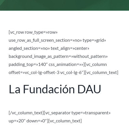
[vc_row row_type=»row»
use_row_as_full_screen_section=»no» type=»grid»
angled_section=»no» text_align=»center»
background_image_as_pattern=»without_pattern»
padding_top=»140″ css_animation=»»][vc_column
offset=»vc_col-lg-offset-3 vc_col-lg-6″][vc_column_text]
La Fundación DAU
[/vc_column_text][vc_separator type=»transparent»
up=»20″ down=»0″][vc_column_text]