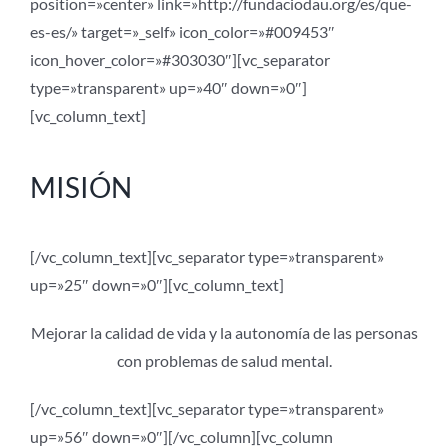
position=»center» link=»http://fundaciodau.org/es/que-
es-es/» target=»_self» icon_color=»#009453″
icon_hover_color=»#303030″][vc_separator
type=»transparent» up=»40″ down=»0″]
[vc_column_text]
MISIÓN
[/vc_column_text][vc_separator type=»transparent»
up=»25″ down=»0″][vc_column_text]
Mejorar la calidad de vida y la autonomía de las personas
con problemas de salud mental.
[/vc_column_text][vc_separator type=»transparent»
up=»56″ down=»0″][/vc_column][vc_column