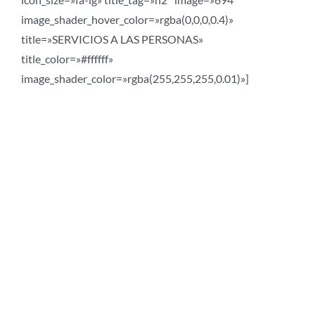
image_shader_hover_color=»rgba(0,0,0,0.4)»
title=»SERVICIOS A LAS PERSONAS»
title_color=»#ffffff»
image_shader_color=»rgba(255,255,255,0.01)»]
Nos dedicamos a mejorar
la calidad de vida y la
autonomía de las personas
con problemas de salud
mental con el objetivo de
garantizar la igualdad de
oportunidades en el