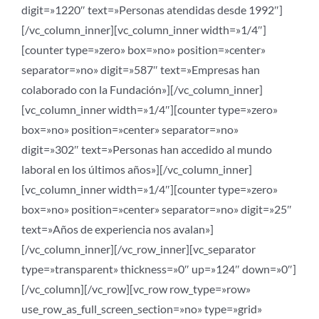
digit=»1220″ text=»Personas atendidas desde 1992″]
[/vc_column_inner][vc_column_inner width=»1/4″]
[counter type=»zero» box=»no» position=»center»
separator=»no» digit=»587″ text=»Empresas han
colaborado con la Fundación»][/vc_column_inner]
[vc_column_inner width=»1/4″][counter type=»zero»
box=»no» position=»center» separator=»no»
digit=»302″ text=»Personas han accedido al mundo
laboral en los últimos años»][/vc_column_inner]
[vc_column_inner width=»1/4″][counter type=»zero»
box=»no» position=»center» separator=»no» digit=»25″
text=»Años de experiencia nos avalan»]
[/vc_column_inner][/vc_row_inner][vc_separator
type=»transparent» thickness=»0″ up=»124″ down=»0″]
[/vc_column][/vc_row][vc_row row_type=»row»
use_row_as_full_screen_section=»no» type=»grid»