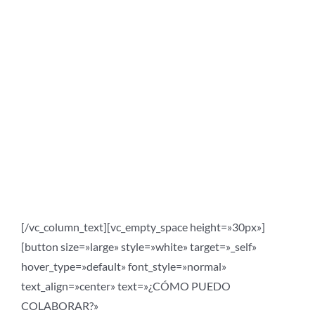
¿QUIERES
COLABORAR CON
LA FUNDACIÓN
DAU?
Si eres una persona física o si eres una empresa, existen
muchas formas de participar.
[/vc_column_text][vc_empty_space height=»30px»]
[button size=»large» style=»white» target=»_self»
hover_type=»default» font_style=»normal»
text_align=»center» text=»¿CÓMO PUEDO
COLABORAR?»