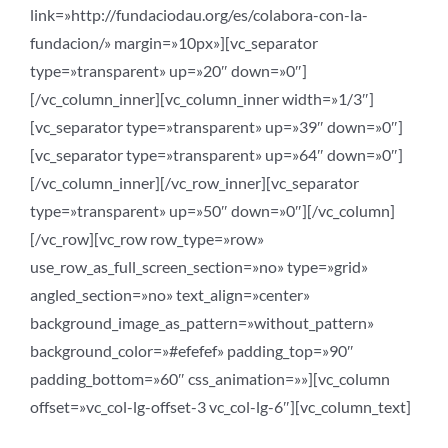
link=»http://fundaciodau.org/es/colabora-con-la-
fundacion/» margin=»10px»][vc_separator
type=»transparent» up=»20″ down=»0″]
[/vc_column_inner][vc_column_inner width=»1/3″]
[vc_separator type=»transparent» up=»39″ down=»0″]
[vc_separator type=»transparent» up=»64″ down=»0″]
[/vc_column_inner][/vc_row_inner][vc_separator
type=»transparent» up=»50″ down=»0″][/vc_column]
[/vc_row][vc_row row_type=»row»
use_row_as_full_screen_section=»no» type=»grid»
angled_section=»no» text_align=»center»
background_image_as_pattern=»without_pattern»
background_color=»#efefef» padding_top=»90″
padding_bottom=»60″ css_animation=»»][vc_column
offset=»vc_col-lg-offset-3 vc_col-lg-6″][vc_column_text]