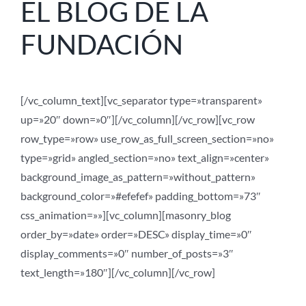
EL BLOG DE LA
FUNDACIÓN
[/vc_column_text][vc_separator type=»transparent»
up=»20″ down=»0″][/vc_column][/vc_row][vc_row
row_type=»row» use_row_as_full_screen_section=»no»
type=»grid» angled_section=»no» text_align=»center»
background_image_as_pattern=»without_pattern»
background_color=»#efefef» padding_bottom=»73″
css_animation=»»][vc_column][masonry_blog
order_by=»date» order=»DESC» display_time=»0″
display_comments=»0″ number_of_posts=»3″
text_length=»180″][/vc_column][/vc_row]