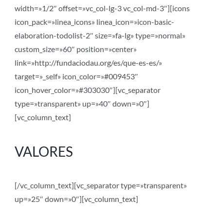
width=»1/2″ offset=»vc_col-lg-3 vc_col-md-3″][icons
icon_pack=»linea_icons» linea_icon=»icon-basic-
elaboration-todolist-2″ size=»fa-lg» type=»normal»
custom_size=»60″ position=»center»
link=»http://fundaciodau.org/es/que-es-es/»
target=»_self» icon_color=»#009453″
icon_hover_color=»#303030″][vc_separator
type=»transparent» up=»40″ down=»0″]
[vc_column_text]
VALORES
[/vc_column_text][vc_separator type=»transparent»
up=»25″ down=»0″][vc_column_text]