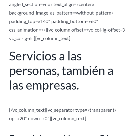
angled_section=»no» text_align=»center»
background_image_as_pattern=»without_pattern»
padding_top=»140″ padding_bottom=»60″
css_animation=»»][vc_column offset=»vc_col-lg-offset-3
vc_col-lg-6″][vc_column_text]
Servicios a las
personas, también a
las empresas.
[/vc_column_text][vc_separator type=»transparent»
up=»20″ down=»0″][vc_column_text]